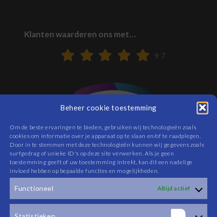
Klanten waarderen ons met…
9.7
Beheer cookie toestemming
Om de beste ervaringen te bieden, gebruiken wij technologieën zoals
cookies om informatie over je apparaat op te slaan en/of te raadplegen.
Door in te stemmen met deze technologieën kunnen wij gegevens zoals
surfgedrag of unieke ID's op deze site verwerken. Als je geen
toestemming geeft of uw toestemming intrekt, kan dit een nadelige
invloed hebben op bepaalde functies en mogelijkheden.
Functioneel
Altijd actief
Statistieken
Cookiebeleid
|
Privacyverklaring
|
Algemene Voorwaarden