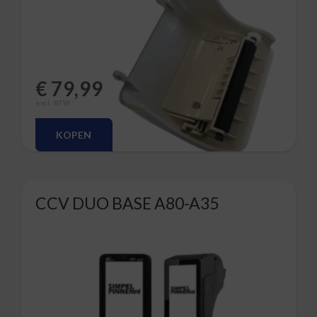
€
79,99
excl. BTW
KOPEN
CCV DUO BASE A80-A35