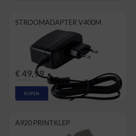
STROOMADAPTER V400M
€
49,99
excl. BTW
KOPEN
A920 PRINTKLEP