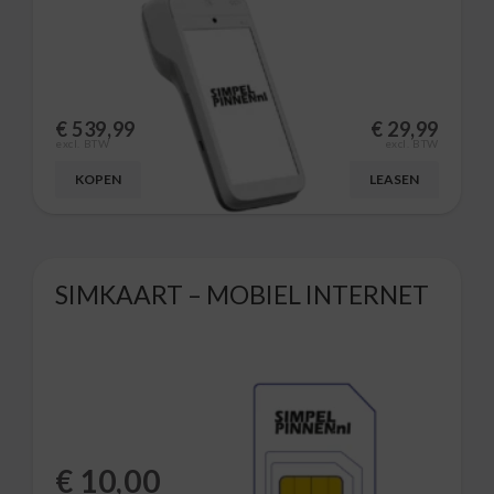
€
539,99
€
29,99
excl. BTW
excl. BTW
KOPEN
LEASEN
SIMKAART – MOBIEL INTERNET
€
10,00