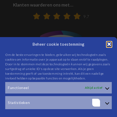
Klanten waarderen ons met…
9.7
Beheer cookie toestemming
Om de beste ervaringen te bieden, gebruiken wij technologieën zoals
cookies om informatie over je apparaat op te slaan en/of te raadplegen.
Door in te stemmen met deze technologieën kunnen wij gegevens zoals
surfgedrag of unieke ID's op deze site verwerken. Als je geen
toestemming geeft of uw toestemming intrekt, kan dit een nadelige
invloed hebben op bepaalde functies en mogelijkheden.
Functioneel
Altijd actief
Statistieken
Cookiebeleid
|
Privacyverklaring
|
Algemene Voorwaarden
Statis
Officieel partner van: