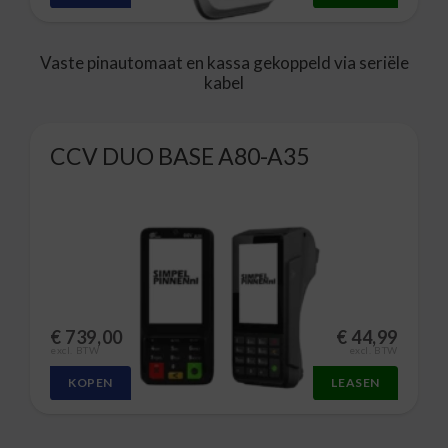
Vaste pinautomaat en kassa gekoppeld via seriële
kabel
CCV DUO BASE A80-A35
€
739,00
€
44,99
excl. BTW
excl. BTW
KOPEN
LEASEN