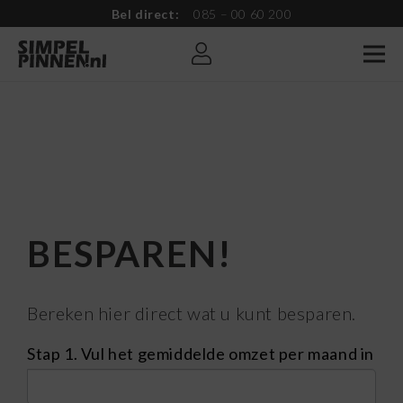
Bel direct:
085 – 00 60 200
BESPAREN!
Bereken hier direct wat u kunt besparen.
besparen
Stap 1. Vul het gemiddelde omzet per maand in