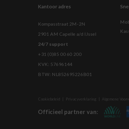
Kantoor adres
Sne
Mob
Kompasstraat 2M-2N
Kas
2901 AM Capelle a/d IJssel
24/7 support
+31 (0)85 00 60 200
KVK: 57696144
BTW:
NL852695226B01
Cookiebeleid
|
Privacyverklaring
|
Algemene Voor
Officieel partner van: