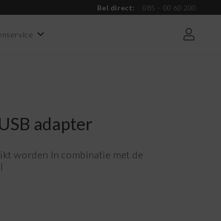
Bel direct:
085 – 00 60 200
enservice
 USB adapter
ikt worden In combinatie met de
l