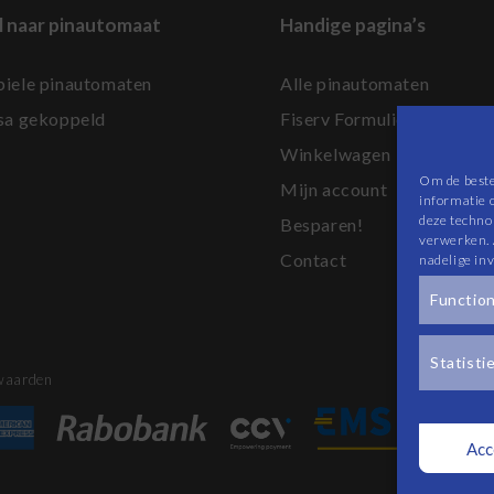
l naar pinautomaat
Handige pagina’s
iele pinautomaten
Alle pinautomaten
sa gekoppeld
Fiserv Formulieren
Winkelwagen
Om de beste
Mijn account
informatie 
deze techno
Besparen!
verwerken. 
Contact
nadelige in
Functio
Statisti
waarden
Acc