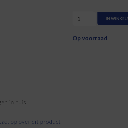
Serieel
IN WINKE
naar
USB
adapter
Op voorraad
aantal
en in huis
act op over dit product