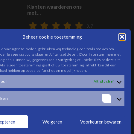
Klanten waarderen ons
met…
9.7
Beheer cookie toestemming
 ervaringen te bieden, gebruiken wij technologieën zoals cookies om
over je apparaat op te slaan en/of te raadplegen. Door in te stemmen met
logieën kunnen wij gegevens zoals surfgedrag of unieke ID's op deze site
Als je geen toestemming geeft of uw toestemming intrekt, kan dit een
vloed hebben op bepaalde functies en mogelijkheden.
neel
Altijd actief
eken
Statist
epteren
Weigeren
Voorkeuren bewaren