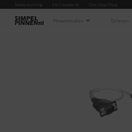
Snelle levering
24/7 helpdesk
One Stop Shop
Pinautomaten
Tarieven