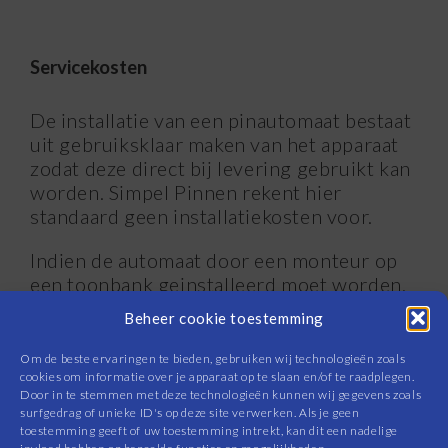
Servicekosten
De installatie van een pinautomaat bestaat
uit gebruiksklaar maken van het apparaat
zodat deze direct bij levering gebruikt kan
worden. Simpel Pinnen rekent hier
standaard geen installatiekosten voor.
Indien de automaat door een monteur op
een toonbank geinstalleerd moet worden,
dan komen hier additionele kosten bij
Beheer cookie toestemming
vanaf 75,- EUR per automaat.
Om de beste ervaringen te bieden, gebruiken wij technologieën zoals
cookies om informatie over je apparaat op te slaan en/of te raadplegen.
Administratiekosten
Door in te stemmen met deze technologieën kunnen wij gegevens zoals
surfgedrag of unieke ID's op deze site verwerken. Als je geen
toestemming geeft of uw toestemming intrekt, kan dit een nadelige
De installatie van een pinautomaat bestaat