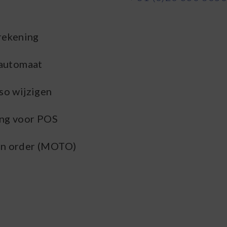
rekening
lautomaat
so wijzigen
ing voor POS
oon order (MOTO)