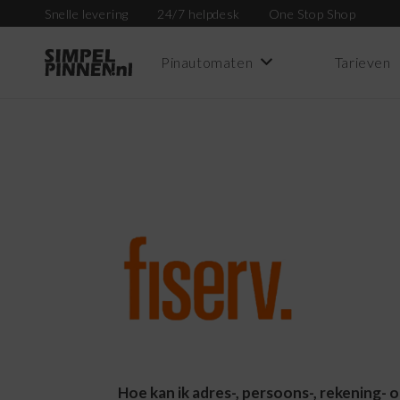
Snelle levering
24/7 helpdesk
One Stop Shop
Pinautomaten
Tarieven
Hoe kan ik adres-, persoons-, rekening- 