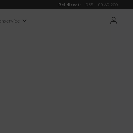
Bel direct:
085 – 00 60 200
enservice