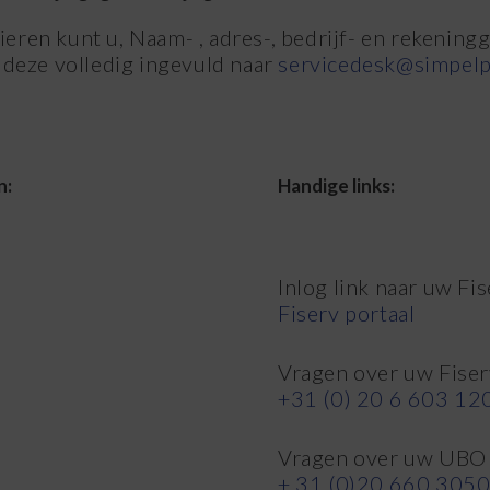
eren kunt u, Naam- , adres-, bedrijf- en rekenin
r deze volledig ingevuld naar
servicedesk@simpelp
n:
Handige links:
Inlog link naar uw Fis
Fiserv portaal
Vragen over uw Fiser
+31 (0) 20 6 603 12
Vragen over uw UBO 
+ 31 (0)20 660 305