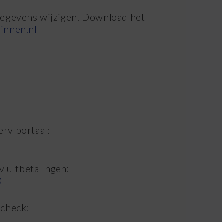
ggegevens wijzigen. Download het
innen.nl
erv portaal:
v uitbetalingen:
0
check:
0